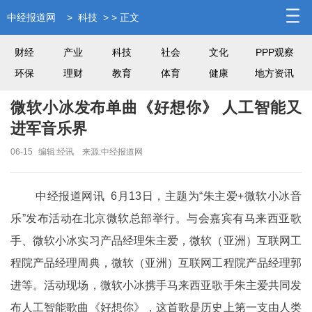
中经报道网
>
科技
> > 正文
财经
产业
科技
社会
文化
PPP观察
环保
理财
教育
体育
健康
地方资讯
微软小冰发布单曲《好想你》 人工智能又
进军音乐界
06-15
编辑:经讯
来源:中经报道网
中经报道网讯 6月13日，主题为“朱主爱+微软小冰音
乐”发布活动在北京微软总部举行。与会嘉宾有马来西亚歌
手、微软小冰实习产品经理朱主爱，
微软（亚洲）互联网工
程院产品经理周典，
微软（亚洲）互联网工程院产品经理郭
进等。活动现场
，微软小冰携手马来西亚歌手朱主爱共同发
布人工智能歌曲《好想你》，这首歌是历史上第一支由人类