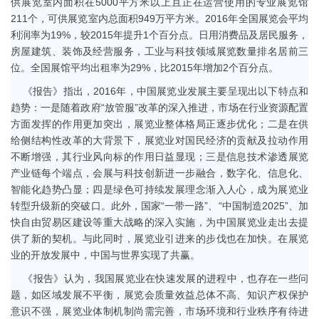
供展览室内面积在5000平方米以上且正在运营使用的专业展览馆
211个，可供展览室内
总面积949万平方米。2016年全国展览会平均
利润率为19%，较2015年提升1个百分点。日用消费品及居民服务，
房屋建筑、装饰及经营服务，工业与科技领域展览数量排名居前三
位。全国展馆平均出租率为29%，比2015年增加2个百分点。
《报告》指出，2016年，中国展览业发展主要呈现出以下特点和
趋势：一是随着政府“放管服”改革的深入推进，市场在行业资源配置
方面发挥的作用更加突出，展览业整体格局正逐步优化；二是在供
给侧结构性改革的大背景下，展览业对国民经济的贡献及拉动作用
不断增强，其行业风向标的作用日益显现；三是信息技术渗透展览
产业链每个端点，会展与科技创新进一步融合，数字化、信息化、
智能化趋势凸显；四是绿色可持续发展理念渐入人心，成为展览业
转型升级新的突破口。此外，国家“一带一路”、“中国制造2025”、加
快自由贸易区建设等重大战略的深入实施，为中国展览业走出去提
供了新的契机。与此同时，展览业引进来的步伐也在加快。在展览
业的开放发展中，中国与世界实现了共赢。
《报告》认为，我国展览业在快速发展的进程中，也存在一些问
题，如区域发展不平衡，展览会质量效益总体不高、知识产权保护
意识不强，展览业体制机制尚需完善，市场环境和行业秩序有待进