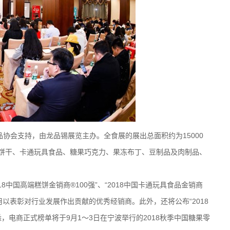
协会支持，由龙品锡展览主办。全食展的展出总面积约为15000
点饼干、卡通玩具食品、糖果巧克力、果冻布丁、豆制品及肉制品、
中国高端糕饼金销商®100强”、“2018中国卡通玩具食品金销商
单，用以表彰对行业发展作出贡献的优秀经销商。此外，还将公布“2018
，电商正式榜单将于9月1～3日在宁波举行的2018秋季中国糖果零