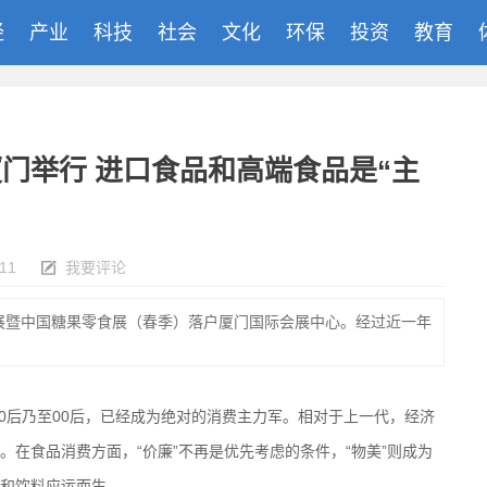
经
产业
科技
社会
文化
环保
投资
教育
门举行 进口食品和高端食品是“主
-11
我要评论
品展暨中国糖果零食展（春季）落户厦门国际会展中心。经过近一年
0后乃至00后，已经成为绝对的消费主力军。相对于上一代，经济
在食品消费方面，“价廉”不再是优先考虑的条件，“物美”则成为
和饮料应运而生。