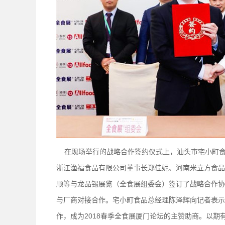
在现场举行的战略合作签约仪式上，汕头市宅小町食
浙江渔福食品有限公司董事长郑佳妮、河南米立方食品
顺等与龙品锡展览（全食展组委会）签订了战略合作协
与厂商对接合作。宅小町食品总经理陈泽辉向记者表示
作，成为2018春季全食展厦门论坛的主赞助商。以