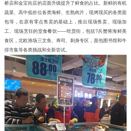
桥店和金宝街店的店面升级提升了鲜食的占比。新鲜的有机
蔬菜、高中低价位各类海鲜、生熟肉片，现烤现买的各类面
包等，在原有零点售卖的基础上，推出现场售卖、现场加
工、现场烹饪的堂食餐饮——吃货街，包括?兵蟹将海鲜美
食区，北欧渔场三文鱼、寿司、刺身专区，面包图书馆和牛
排市集等各类挑战和全新尝试。